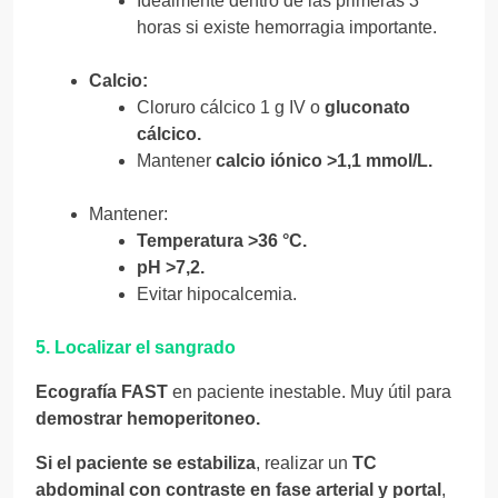
Idealmente dentro de las primeras 3
horas si existe hemorragia importante.
Calcio:
Cloruro cálcico 1 g IV o
gluconato
cálcico.
Mantener
calcio iónico >1,1 mmol/L.
Mantener:
Temperatura >36 °C.
pH >7,2.
Evitar hipocalcemia.
5. Localizar el sangrado
Ecografía FAST
en paciente inestable. Muy útil para
demostrar hemoperitoneo.
Si el paciente se estabiliza
, realizar un
TC
abdominal con contraste en fase arterial y portal
,