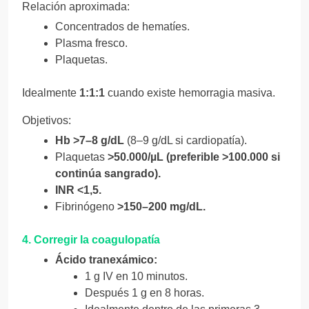
Relación aproximada:
Concentrados de hematíes.
Plasma fresco.
Plaquetas.
Idealmente
1:1:1
cuando existe hemorragia masiva.
Objetivos:
Hb >7–8 g/dL
(8–9 g/dL si cardiopatía).
Plaquetas
>50.000/µL (preferible >100.000 si
continúa sangrado).
INR <1,5.
Fibrinógeno
>150–200 mg/dL.
4. Corregir la coagulopatía
Ácido tranexámico:
1 g IV en 10 minutos.
Después 1 g en 8 horas.