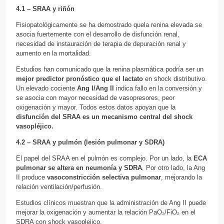
4.1 – SRAA y riñón
Fisiopatológicamente se ha demostrado quela renina elevada se
asocia fuertemente con el desarrollo de disfunción renal,
necesidad de instauración de terapia de depuración renal y
aumento en la mortalidad.
Estudios han comunicado que la renina plasmática podría ser un
mejor predictor pronóstico que el lactato
en shock distributivo.
Un elevado cociente
Ang I/Ang II
indica fallo en la conversión y
se asocia con mayor necesidad de vasopresores, peor
oxigenación y mayor. Todos estos datos apoyan que la
disfunción del SRAA es un mecanismo central del shock
vasopléjico.
4.2 – SRAA y pulmón (lesión pulmonar y SDRA)
El papel del SRAA en el pulmón es complejo. Por un lado, la
ECA
pulmonar se altera en neumonía
y SDRA
. Por otro lado, la Ang
II produce
vasoconstricción selectiva pulmonar
, mejorando la
relación ventilación/perfusión.
Estudios clínicos muestran que la administración de Ang II puede
mejorar la oxigenación y aumentar la relación PaO₂/FiO₂ en el
SDRA con shock vasoplejico.