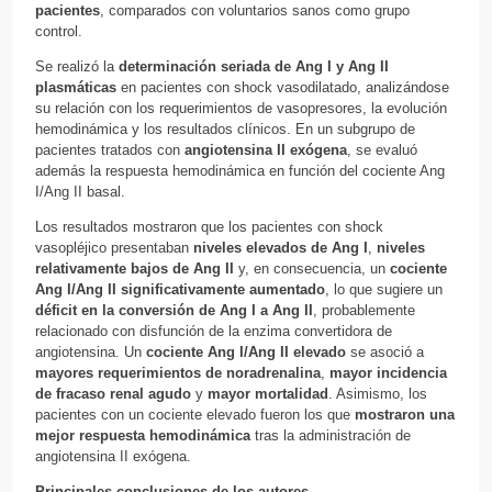
pacientes
, comparados con voluntarios sanos como grupo
control.
Se realizó la
determinación seriada de Ang I y Ang II
plasmáticas
en pacientes con shock vasodilatado, analizándose
su relación con los requerimientos de vasopresores, la evolución
hemodinámica y los resultados clínicos. En un subgrupo de
pacientes tratados con
angiotensina II exógena
, se evaluó
además la respuesta hemodinámica en función del cociente Ang
I/Ang II basal.
Los resultados mostraron que los pacientes con shock
vasopléjico presentaban
niveles elevados de Ang I
,
niveles
relativamente bajos de Ang II
y, en consecuencia, un
cociente
Ang I/Ang II significativamente aumentado
, lo que sugiere un
déficit en la conversión de Ang I a Ang II
, probablemente
relacionado con disfunción de la enzima convertidora de
angiotensina. Un
cociente Ang I/Ang II elevado
se asoció a
mayores requerimientos de noradrenalina
,
mayor incidencia
de fracaso renal agudo
y
mayor mortalidad
. Asimismo, los
pacientes con un cociente elevado fueron los que
mostraron una
mejor respuesta hemodinámica
tras la administración de
angiotensina II exógena.
Principales conclusiones de los autores