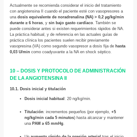
Actualmente se recomienda considerar el inicio del tratamiento
con angiotensina II cuando el paciente esté con vasopresores a
una
dosis equivalente de noradrenalina (NA) > 0,2 µg/kg/min
durante ≥ 6 horas
, y
sin bajo gasto cardíaco
. También se
puede considerar antes si existen requerimientos rápidos de NA.
La práctica habitual, y de referencia en las actuales guías de
práctica clínica los pacientes suelen recibir previamente
vasopresina (VA) como segundo vasopresor a dosis fija de
hasta
0,03 U/min
como coadyuvante a la NA en shock séptico.
10 – DOSIS Y PROTOCOLO DE ADMINISTRACIÓN
DE LA ANGIOTENSINA II
10.1. Dosis inicial y titulación
Dosis inicial habitual
: 20 ng/kg/min.
Titulación
: incrementos pequeños (por ejemplo,
+5
ng/kg/min cada 5 minutos
) hasta alcanzar y mantener
una
PAM ≥ 65 mmHg
.
Un
aumento rápido de la presión arterial
tras el inicio