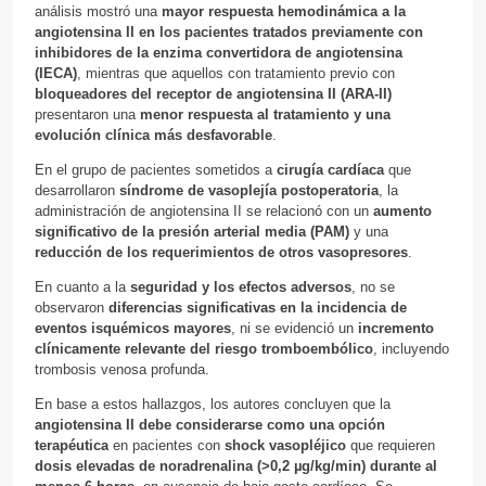
análisis mostró una
mayor respuesta hemodinámica a la
angiotensina II en los pacientes tratados previamente con
inhibidores de la enzima convertidora de angiotensina
(IECA)
, mientras que aquellos con tratamiento previo con
bloqueadores del receptor de angiotensina II (ARA-II)
presentaron una
menor respuesta al tratamiento y una
evolución clínica más desfavorable
.
En el grupo de pacientes sometidos a
cirugía cardíaca
que
desarrollaron
síndrome de vasoplejía postoperatoria
, la
administración de angiotensina II se relacionó con un
aumento
significativo de la presión arterial media (PAM)
y una
reducción de los requerimientos de otros vasopresores
.
En cuanto a la
seguridad y los efectos adversos
, no se
observaron
diferencias significativas en la incidencia de
eventos isquémicos mayores
, ni se evidenció un
incremento
clínicamente relevante del riesgo tromboembólico
, incluyendo
trombosis venosa profunda.
En base a estos hallazgos, los autores concluyen que la
angiotensina II debe considerarse como una opción
terapéutica
en pacientes con
shock vasopléjico
que requieren
dosis elevadas de noradrenalina (>0,2 µg/kg/min) durante al