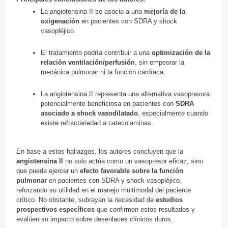
La angiotensina II se asocia a una
mejoría de la
oxigenación
en pacientes con SDRA y shock
vasopléjico.
El tratamiento podría contribuir a una
optimización de la
relación ventilación/perfusión
, sin empeorar la
mecánica pulmonar ni la función cardíaca.
La angiotensina II representa una alternativa vasopresora
potencialmente beneficiosa en pacientes con
SDRA
asociado a shock vasodilatado
, especialmente cuando
existe refractariedad a catecolaminas.
En base a estos hallazgos, los autores concluyen que la
angiotensina II
no solo actúa como un vasopresor eficaz, sino
que puede ejercer un
efecto favorable sobre la función
pulmonar
en pacientes con SDRA y shock vasopléjico,
reforzando su utilidad en el manejo multimodal del paciente
crítico. No obstante, subrayan la necesidad de
estudios
prospectivos específicos
que confirmen estos resultados y
evalúen su impacto sobre desenlaces clínicos duros.