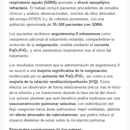
respiratorio agudo (SDRA)
asociado a
shock vasopléjico
refractario
. El trabajo incluyó pacientes procedentes de estudios
clínicos y análisis observacionales, muchos de ellos derivados
del ensayo ATHOS-3 y de cohortes posteriores, con una
población aproximada de
70–100 pacientes con SDRA
.
Los pacientes recibieron
angiotensina II intravenosa
como
vasopresor adicional al tratamiento estándar, comparándose la
evolución de la
oxigenación
, medida mediante el
cociente
PaO₂/FiO₂
, y otros parámetros respiratorios tras el inicio del
tratamiento.
Los resultados mostraron que la administración de angiotensina II
se asoció a una
mejoría significativa de la oxigenación
,
evidenciada por un
aumento del PaO₂/FiO₂
, así como a una
mejoría de la relación ventilación/perfusión (V/Q)
. Estos
efectos se observaron de forma relativamente precoz tras el inicio
de la infusión y se mantuvieron durante la fase inicial del shock.
Los autores plantean que este beneficio podría explicarse por una
vasoconstricción pulmonar selectiva
, con redistribución del
flujo sanguíneo hacia áreas pulmonares mejor ventiladas, además
del
efecto ahorrador de catecolaminas
, que podría reducir el
impacto deletéreo de estas sobre la circulación pulmonar.
Principales conclusiones de los autores: