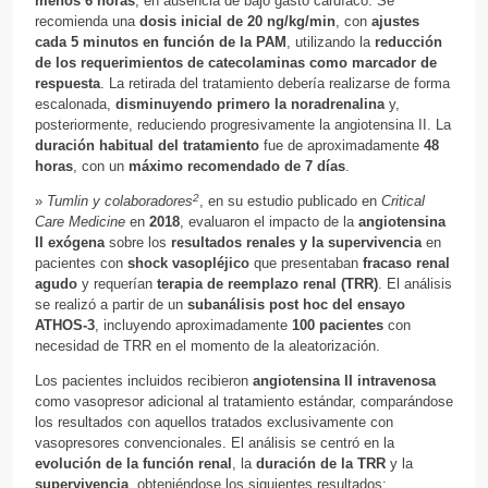
menos 6 horas
, en ausencia de bajo gasto cardíaco. Se
recomienda una
dosis inicial de 20 ng/kg/min
, con
ajustes
cada 5 minutos en función de la PAM
, utilizando la
reducción
de los requerimientos de catecolaminas como marcador de
respuesta
. La retirada del tratamiento debería realizarse de forma
escalonada,
disminuyendo primero la noradrenalina
y,
posteriormente, reduciendo progresivamente la angiotensina II. La
duración habitual del tratamiento
fue de aproximadamente
48
horas
, con un
máximo recomendado de 7 días
.
2
»
Tumlin y colaboradores
, en su estudio publicado en
Critical
Care Medicine
en
2018
, evaluaron el impacto de la
angiotensina
II exógena
sobre los
resultados renales y la supervivencia
en
pacientes con
shock vasopléjico
que presentaban
fracaso renal
agudo
y requerían
terapia de reemplazo renal (TRR)
. El análisis
se realizó a partir de un
subanálisis post hoc del ensayo
ATHOS-3
, incluyendo aproximadamente
100 pacientes
con
necesidad de TRR en el momento de la aleatorización.
Los pacientes incluidos recibieron
angiotensina II intravenosa
como vasopresor adicional al tratamiento estándar, comparándose
los resultados con aquellos tratados exclusivamente con
vasopresores convencionales. El análisis se centró en la
evolución de la función renal
, la
duración de la TRR
y la
supervivencia
, obteniéndose los siguientes resultados: