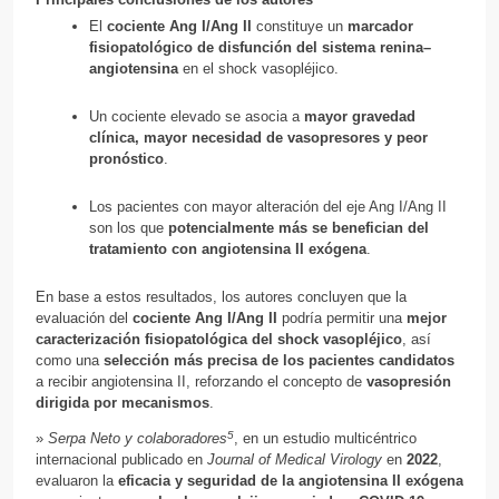
El
cociente Ang I/Ang II
constituye un
marcador
fisiopatológico de disfunción del sistema renina–
angiotensina
en el shock vasopléjico.
Un cociente elevado se asocia a
mayor gravedad
clínica, mayor necesidad de vasopresores y peor
pronóstico
.
Los pacientes con mayor alteración del eje Ang I/Ang II
son los que
potencialmente más se benefician del
tratamiento con angiotensina II exógena
.
En base a estos resultados, los autores concluyen que la
evaluación del
cociente Ang I/Ang II
podría permitir una
mejor
caracterización fisiopatológica del shock vasopléjico
, así
como una
selección más precisa de los pacientes candidatos
a recibir angiotensina II, reforzando el concepto de
vasopresión
dirigida por mecanismos
.
5
»
Serpa Neto y colaboradores
, en un estudio multicéntrico
internacional publicado en
Journal of Medical Virology
en
2022
,
evaluaron la
eficacia y seguridad de la angiotensina II exógena