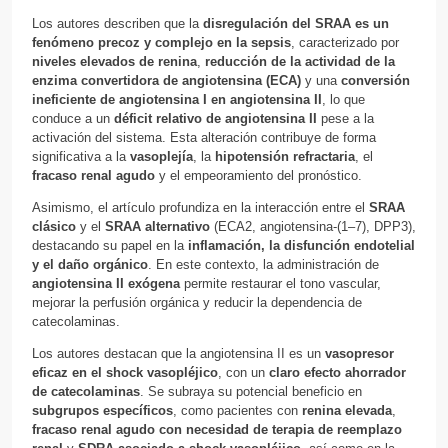
Los autores describen que la
disregulación del SRAA es un
fenómeno precoz y complejo en la sepsis
, caracterizado por
niveles elevados de renina
,
reducción de la actividad de la
enzima convertidora de angiotensina (ECA)
y una
conversión
ineficiente de angiotensina I en angiotensina II
, lo que
conduce a un
déficit relativo de angiotensina II
pese a la
activación del sistema. Esta alteración contribuye de forma
significativa a la
vasoplejía
, la
hipotensión refractaria
, el
fracaso renal agudo
y el empeoramiento del pronóstico.
Asimismo, el artículo profundiza en la interacción entre el
SRAA
clásico
y el
SRAA alternativo
(ECA2, angiotensina-(1–7), DPP3),
destacando su papel en la
inflamación, la disfunción endotelial
y el daño orgánico
. En este contexto, la administración de
angiotensina II exógena
permite restaurar el tono vascular,
mejorar la perfusión orgánica y reducir la dependencia de
catecolaminas.
Los autores destacan que la angiotensina II es un
vasopresor
eficaz en el shock vasopléjico
, con un
claro efecto ahorrador
de catecolaminas
. Se subraya su potencial beneficio en
subgrupos específicos
, como pacientes con
renina elevada
,
fracaso renal agudo con necesidad de terapia de reemplazo