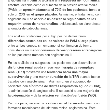
angiotensina II permitió alcanzar una
respuesta hemodinámica
efectiva
, definida como el aumento de la presión arterial media
(PAM), en
aproximadamente el 70% de los pacientes
, frente a
solo un
23% en el grupo placebo
. Asimismo, el tratamiento con
angiotensina II se asoció a un
descenso significativo de los
requerimientos de noradrenalina
, evidenciando un claro efecto
ahorrador de catecolaminas.
Los análisis posteriores por subgrupos no demostraron
diferencias sostenidas en los valores de PAM a largo plazo
entre ambos grupos; sin embargo, sí confirmaron de forma
consistente un
menor consumo de vasopresores adrenérgicos
en los pacientes tratados con angiotensina II.
En los análisis por subgrupos, los pacientes que desarrollaron
disfunción renal aguda
y requirieron
terapia de reemplazo
renal (TRR)
mostraron una
tendencia hacia una mayor
supervivencia
y una
menor duración de la TRR
cuando fueron
tratados con angiotensina II. Asimismo, en el subgrupo de
pacientes con
síndrome de distrés respiratorio agudo (SDRA)
,
la administración de angiotensina II se asoció a una
mejoría de
la oxigenación
y de la
relación ventilación/perfusión (V/Q)
.
Por otra parte, se analizó la influencia del tratamiento previo con
fármacos moduladores del sistema renina–angiotensina. Este