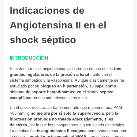
Indicaciones de
Angiotensina II en el
shock séptico
INTRODUCCIÓN
El sistema renina–angiotensina–aldosterona es uno de los
tres
grandes reguladores de la presión arterial
, junto con el
sistema simpático y la vasopresina. Aunque clásicamente se ha
estudiado por su
bloqueo en hipertensión
, su papel
como
sistema de soporte hemodinámico en el shock séptico
vasopléjico
ha cobrado relevancia reciente.
En el shock séptico, se ha demostrado que mantener una PAM
>65 mmHg
no mejora por sí solo la supervivencia
, pero la
hipotensión profunda no tratada adecuadamente, sí es
deletérea
, por lo que los vasopresores siguen siendo esenciales.
La aprobación de
angiotensina II exógena
como vasopresor abre
la puerta a
modular activamente el SRAA
, con el fin de corregir