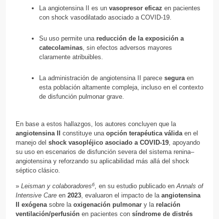
La angiotensina II es un
vasopresor eficaz
en pacientes
con shock vasodilatado asociado a COVID-19.
Su uso permite una
reducción de la exposición a
catecolaminas
, sin efectos adversos mayores
claramente atribuibles.
La administración de angiotensina II parece
segura
en
esta población altamente compleja, incluso en el contexto
de disfunción pulmonar grave.
En base a estos hallazgos, los autores concluyen que la
angiotensina II
constituye una
opción terapéutica válida
en el
manejo del
shock vasopléjico asociado a COVID-19
, apoyando
su uso en escenarios de disfunción severa del sistema renina–
angiotensina y reforzando su aplicabilidad más allá del shock
séptico clásico.
6
»
Leisman y colaboradores
,
en su estudio publicado en
Annals of
Intensive Care
en
2023
, evaluaron el impacto de la
angiotensina
II exógena
sobre la
oxigenación pulmonar
y la
relación
ventilación/perfusión
en pacientes con
síndrome de distrés