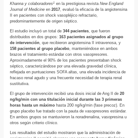
1
Khanna y colaboradores
en la prestigiosa revista
New England
Journal of Medicine
en
2017
, evaluó la eficacia de la angiotensina
II en pacientes con shock vasopléjico refractario,
predominantemente de origen séptico.
El estudio incluyó un total de
344 pacientes
, que fueron
distribuidos en dos grupos:
163 pacientes asignados al grupo
de intervención
, que recibieron angiotensina II intravenosa, y
158 pacientes al grupo placebo
, manteniéndose en ambos
brazos el tratamiento estándar con otros vasopresores.
Aproximadamente el 90% de los pacientes presentaban shock
séptico, caracterizándose por una elevada gravedad clínica,
reflejada en puntuaciones SOFA altas, una elevada incidencia de
fracaso renal agudo y una frecuente necesidad de terapia renal
sustitutiva.
El grupo de intervención recibió una dosis inicial de Ang II de
20
ng/kg/min con una titulación inicial durante las 3 primeras
horas hasta un máximo
hasta 200 ng/kg/min (fase precoz). En
grupo placebo fue tratado con la pauta de vasopresores estándar.
En ambos grupos se mantuvieron la noradrenalina, vasopresina u
otros según criterio clínico.
Los resultados del estudio mostraron que la administración de