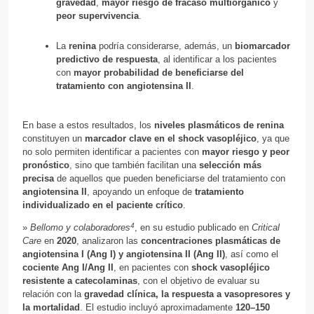
gravedad
,
mayor riesgo de fracaso multiorgánico
y
peor supervivencia
.
La
renina
podría considerarse, además, un
biomarcador
predictivo de respuesta
, al identificar a los pacientes
con
mayor probabilidad de beneficiarse del
tratamiento con angiotensina II
.
En base a estos resultados, los
niveles plasmáticos de renina
constituyen un
marcador clave en el shock vasopléjico
, ya que
no solo permiten identificar a pacientes con
mayor riesgo y peor
pronóstico
, sino que también facilitan una
selección más
precisa
de aquellos que pueden beneficiarse del tratamiento con
angiotensina II
, apoyando un enfoque de
tratamiento
individualizado en el paciente crítico
.
4
»
Bellomo y colaboradores
, en su estudio publicado en
Critical
Care
en
2020
, analizaron las
concentraciones plasmáticas de
angiotensina I (Ang I) y angiotensina II (Ang II)
, así como el
cociente Ang I/Ang II
, en pacientes con
shock vasopléjico
resistente a catecolaminas
, con el objetivo de evaluar su
relación con la
gravedad clínica, la respuesta a vasopresores y
la mortalidad
. El estudio incluyó aproximadamente
120–150