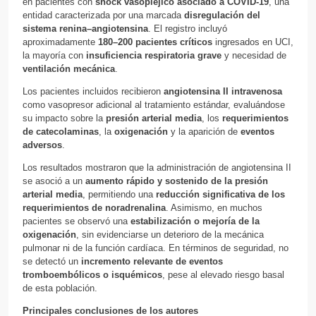
en pacientes con
shock vasoplejico asociado a COVID-19
, una
entidad caracterizada por una marcada
disregulación del
sistema renina–angiotensina
. El registro incluyó
aproximadamente
180–200 pacientes críticos
ingresados en UCI,
la mayoría con
insuficiencia respiratoria grave
y necesidad de
ventilación mecánica
.
Los pacientes incluidos recibieron
angiotensina II intravenosa
como vasopresor adicional al tratamiento estándar, evaluándose
su impacto sobre la
presión arterial media
, los
requerimientos
de catecolaminas
, la
oxigenación
y la aparición de
eventos
adversos
.
Los resultados mostraron que la administración de angiotensina II
se asoció a un
aumento rápido y sostenido de la presión
arterial media
, permitiendo una
reducción significativa de los
requerimientos de noradrenalina
. Asimismo, en muchos
pacientes se observó una
estabilización o mejoría de la
oxigenación
, sin evidenciarse un deterioro de la mecánica
pulmonar ni de la función cardíaca. En términos de seguridad, no
se detectó un
incremento relevante de eventos
tromboembólicos o isquémicos
, pese al elevado riesgo basal
de esta población.
Principales conclusiones de los autores