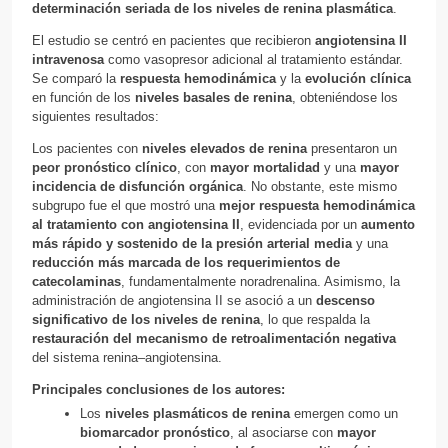
determinación seriada de los niveles de renina plasmática
.
El estudio se centró en pacientes que recibieron
angiotensina II
intravenosa
como vasopresor adicional al tratamiento estándar.
Se comparó la
respuesta hemodinámica
y la
evolución clínica
en función de los
niveles basales de renina
, obteniéndose los
siguientes resultados:
Los pacientes con
niveles elevados de renina
presentaron un
peor pronóstico clínico
, con
mayor mortalidad
y una
mayor
incidencia de disfunción orgánica
. No obstante, este mismo
subgrupo fue el que mostró una
mejor respuesta hemodinámica
al tratamiento con angiotensina II
, evidenciada por un
aumento
más rápido y sostenido de la presión arterial media
y una
reducción más marcada de los requerimientos de
catecolaminas
, fundamentalmente noradrenalina. Asimismo, la
administración de angiotensina II se asoció a un
descenso
significativo de los niveles de renina
, lo que respalda la
restauración del mecanismo de retroalimentación negativa
del sistema renina–angiotensina.
Principales conclusiones de los autores:
Los
niveles plasmáticos de renina
emergen como un
biomarcador pronóstico
, al asociarse con
mayor