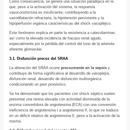
Como consecuencia, se genera una situación paradójica en la
que, pese a la activación del sistema, la respuesta
vasoconstrictora es insuficiente, contribuyendo a la
vasodilatación refractaria, la hipotensión persistente y la
hipoperfusión orgánica características del shock vasopléjico.
Este fenómeno explica en parte la resistencia a catecolaminas,
así como la elevada incidencia de fracaso renal agudo,
especialmente por la pérdida del control del tono de la arteriola
eferente glomerular.
3.1. Disfunción precoz del SRAA
La alteración del SRAA ocurre
precozmente en la sepsis
y
contribuye de forma significativa al desarrollo de vasoplejía,
disfunción renal, desarrollo de disfunción multiorgánica
condicionando un peor pronóstico.
Se ha demostrado que los pacientes con shock séptico suelen
presentar una renina elevada con actividad disminuida de la
enzima convertidora de angiotensina (ECA) con una conversión
ineficiencia de angiotensina I a angiotensina II, lo que se traduce
en un déficit relativo de angiotensina II, pese a la activación de la
misma.