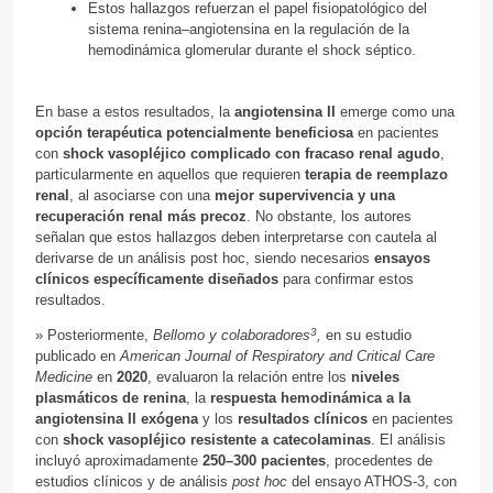
Estos hallazgos refuerzan el papel fisiopatológico del
sistema renina–angiotensina en la regulación de la
hemodinámica glomerular durante el shock séptico.
En base a estos resultados, la
angiotensina II
emerge como una
opción terapéutica potencialmente beneficiosa
en pacientes
con
shock vasopléjico complicado con fracaso renal agudo
,
particularmente en aquellos que requieren
terapia de reemplazo
renal
, al asociarse con una
mejor supervivencia y una
recuperación renal más precoz
. No obstante, los autores
señalan que estos hallazgos deben interpretarse con cautela al
derivarse de un análisis post hoc, siendo necesarios
ensayos
clínicos específicamente diseñados
para confirmar estos
resultados.
3
» Posteriormente,
Bellomo y colaboradores
,
en su estudio
publicado en
American Journal of Respiratory and Critical Care
Medicine
en
2020
, evaluaron la relación entre los
niveles
plasmáticos de renina
, la
respuesta hemodinámica a la
angiotensina II exógena
y los
resultados clínicos
en pacientes
con
shock vasopléjico resistente a catecolaminas
. El análisis
incluyó aproximadamente
250–300 pacientes
, procedentes de
estudios clínicos y de análisis
post hoc
del ensayo ATHOS-3, con