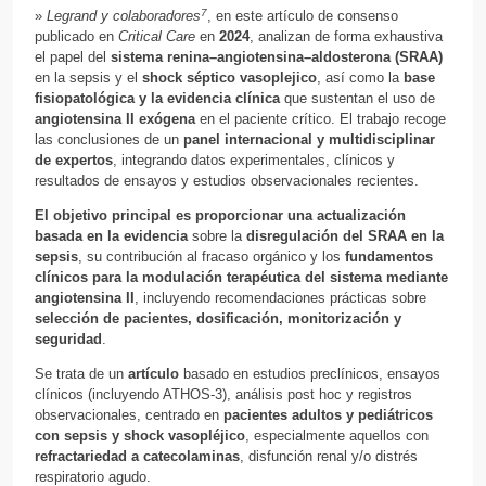
7
»
Legrand y colaboradores
, en este artículo de consenso
publicado en
Critical Care
en
2024
, analizan de forma exhaustiva
el papel del
sistema renina–angiotensina–aldosterona (SRAA)
en la sepsis y el
shock séptico vasoplejico
, así como la
base
fisiopatológica y la evidencia clínica
que sustentan el uso de
angiotensina II exógena
en el paciente crítico. El trabajo recoge
las conclusiones de un
panel internacional y multidisciplinar
de expertos
, integrando datos experimentales, clínicos y
resultados de ensayos y estudios observacionales recientes.
El objetivo principal es proporcionar una actualización
basada en la evidencia
sobre la
disregulación del SRAA en la
sepsis
, su contribución al fracaso orgánico y los
fundamentos
clínicos para la modulación terapéutica del sistema mediante
angiotensina II
, incluyendo recomendaciones prácticas sobre
selección de pacientes, dosificación, monitorización y
seguridad
.
Se trata de un
artículo
basado en estudios preclínicos, ensayos
clínicos (incluyendo ATHOS-3), análisis post hoc y registros
observacionales, centrado en
pacientes adultos y pediátricos
con sepsis y shock vasopléjico
, especialmente aquellos con
refractariedad a catecolaminas
, disfunción renal y/o distrés
respiratorio agudo.