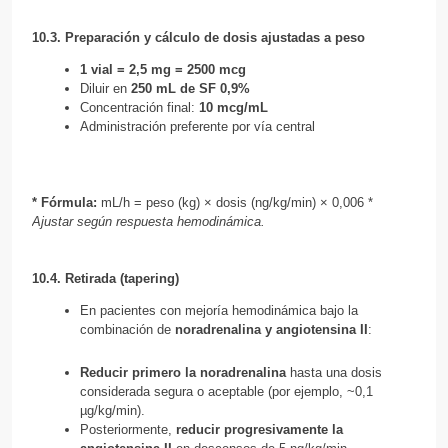
10.3. Preparación y cálculo de dosis ajustadas a peso
1 vial = 2,5 mg = 2500 mcg
Diluir en
250 mL de SF 0,9%
Concentración final:
10 mcg/mL
Administración preferente por vía central
* Fórmula:
mL/h = peso (kg) × dosis (ng/kg/min) × 0,006 *
Ajustar según respuesta hemodinámica.
10.4. Retirada (tapering)
En pacientes con mejoría hemodinámica bajo la
combinación de
noradrenalina y angiotensina II
:
Reducir primero la noradrenalina
hasta una dosis
considerada segura o aceptable (por ejemplo, ~0,1
µg/kg/min).
Posteriormente,
reducir progresivamente la