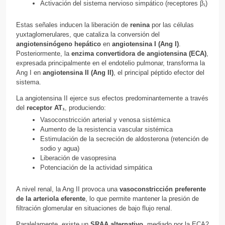
Activación del sistema nervioso simpático (receptores β₁)
Estas señales inducen la liberación de
renina
por las células
yuxtaglomerulares, que cataliza la conversión del
angiotensinógeno hepático
en
angiotensina I (Ang I)
.
Posteriormente, la
enzima convertidora de angiotensina (ECA)
,
expresada principalmente en el endotelio pulmonar, transforma la
Ang I en
angiotensina II (Ang II)
, el principal péptido efector del
sistema.
La angiotensina II ejerce sus efectos predominantemente a través
del
receptor AT₁
, produciendo:
Vasoconstricción arterial y venosa sistémica
Aumento de la resistencia vascular sistémica
Estimulación de la secreción de aldosterona (retención de
sodio y agua)
Liberación de vasopresina
Potenciación de la actividad simpática
A nivel renal, la Ang II provoca una
vasoconstricción preferente
de la arteriola eferente
, lo que permite mantener la presión de
filtración glomerular en situaciones de bajo flujo renal.
Paralelamente, existe un
SRAA alternativo
, mediado por la ECA2