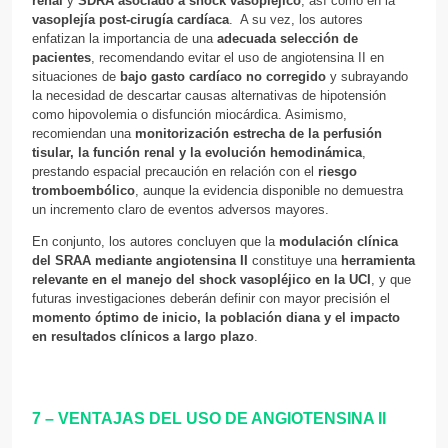
renal
y
SDRA asociado a shock vasopléjico
, así como en la
vasoplejía post-cirugía cardíaca
. A su vez, los autores
enfatizan la importancia de una
adecuada selección de
pacientes
, recomendando evitar el uso de angiotensina II en
situaciones de
bajo gasto cardíaco no corregido
y subrayando
la necesidad de descartar causas alternativas de hipotensión
como hipovolemia o disfunción miocárdica. Asimismo,
recomiendan una
monitorización estrecha de la perfusión
tisular, la función renal y la evolución hemodinámica
,
prestando espacial precaución en relación con el
riesgo
tromboembólico
, aunque la evidencia disponible no demuestra
un incremento claro de eventos adversos mayores.
En conjunto, los autores concluyen que la
modulación clínica
del SRAA mediante angiotensina II
constituye una
herramienta
relevante en el manejo del shock vasopléjico en la UCI
, y que
futuras investigaciones deberán definir con mayor precisión el
momento óptimo de inicio, la población diana y el impacto
en resultados clínicos a largo plazo
.
7 – VENTAJAS DEL USO DE ANGIOTENSINA II