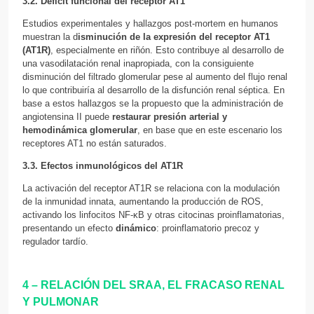
3.2. Déficit funcional del receptor AT1
Estudios experimentales y hallazgos post-mortem en humanos
muestran la d
isminución de la expresión del receptor AT1
(AT1R)
, especialmente en riñón. Esto contribuye al desarrollo de
una vasodilatación renal inapropiada, con la consiguiente
disminución del filtrado glomerular pese al aumento del flujo renal
lo que contribuiría al desarrollo de la disfunción renal séptica. En
base a estos hallazgos se la propuesto que la administración de
angiotensina II puede
restaurar presión arterial y
hemodinámica glomerular
, en base que en este escenario los
receptores AT1 no están saturados.
3.3. Efectos inmunológicos del AT1R
La activación del receptor AT1R se relaciona con la modulación
de la inmunidad innata, aumentando la producción de ROS,
activando los linfocitos NF-κB y otras citocinas proinflamatorias,
presentando un efecto
dinámico
: proinflamatorio precoz y
regulador tardío.
4 – RELACIÓN DEL SRAA, EL FRACASO RENAL
Y PULMONAR