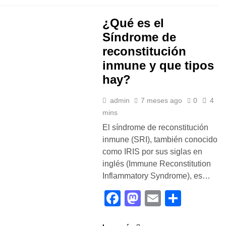
¿Qué es el
Síndrome de
reconstitución
inmune y que tipos
hay?
admin
7 meses ago
0
4
mins
El síndrome de reconstitución
inmune (SRI), también conocido
como IRIS por sus siglas en
inglés (Immune Reconstitution
Inflammatory Syndrome), es…
Facebook
Mastodon
Email
Compa