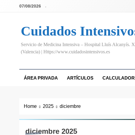
Skip
07/08/2026
to
content
Cuidados Intensivo
Servicio de Medicina Intensiva – Hospital Lluís Alcanyís. X
(Valencia) | Https://www.cuidadosintensivos.es
ÁREA PRIVADA
ARTÍCULOS
CALCULADOR
Home
2025
diciembre
diciembre 2025