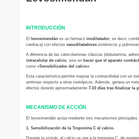
INTRODUCCIÓN
El
levosimendán
es un fármaco
inodilatador
, es decir, com
cardíaca) con efectos
vasodilatadores
sistémicos y pulmonar
A diferencia de las catecolaminas clásicas (dobutamina, adrena
intracelular de calcio
, sino en
hacer que el aparato contráct
como
«Sensibilizador del calcio»
Esta característica permite mejorar la contractilidad con un
arritmias respecto a otros inotrópicos. Además, genera un me
efectos durante aproximadamente
7-10 días tras finalizar la 
MECANISMO DE ACCIÓN
El levosimendán actúa mediante tres mecanismos principales.
1. Sensibilización de la Troponina C al calcio.
Durante la sístole, el calcio se une a la troponina C, de mane