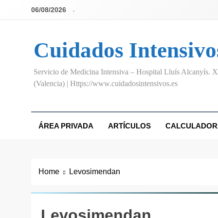
Skip
06/08/2026
to
content
Cuidados Intensivo
Servicio de Medicina Intensiva – Hospital Lluís Alcanyís. X
(Valencia) | Https://www.cuidadosintensivos.es
ÁREA PRIVADA
ARTÍCULOS
CALCULADOR
Home
Levosimendan
Levosimendan