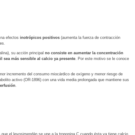
bina efectos
inotrópicos positivos
(aumenta la fuerza de contracción
es.
lina), su acción principal
no consiste en aumentar la concentración
il sea más sensible al calcio ya presente
. Por este motivo se le conoce
 menor incremento del consumo miocárdico de oxígeno y menor riesgo de
tabolito activo (OR-1896) con una vida media prolongada que mantiene sus
perfusión
.
ra que el levosimendán se une a la troponina C cuando ésta ya tiene calcio