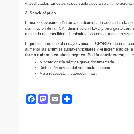
vasodilatador. En estos casos suele asociarse a la noradrenali
2. Shock séptico
El uso de levosimendán en la cardiomiopatía asociada a la se
disminución de la FSVI, disminución FEVD y bajo gasto cardía
mejora la contractilidad, disminuir la postcarga, reducir resi
El problema es que el ensayo clínico LEOPARDS, demostró que
aumentó las arritmias supraventriculares y el incrementó de l
forma rutinaria en shock séptico.
Podría
considerarse
, sie
Miocardiopatía séptica grave documentada.
Disfunción severa del ventrículo derecho.
Mala respuesta a catecolaminas.
Facebook
Mastodon
Email
Compartir